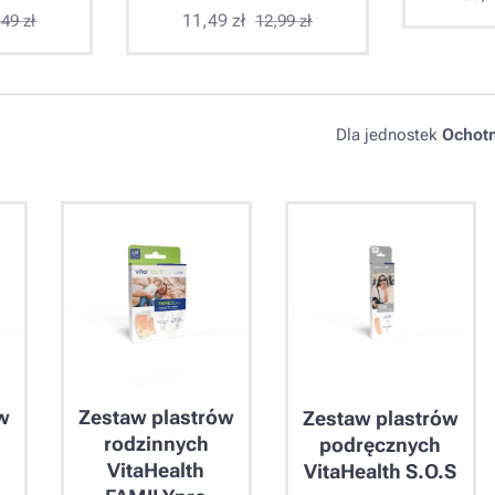
11,49
zł
,49
zł
12,99
zł
Dla jednostek
Ochotn
w
Zestaw plastrów
Zestaw plastrów
rodzinnych
podręcznych
VitaHealth
VitaHealth S.O.S