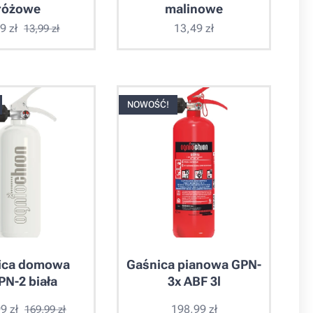
różowe
malinowe
49
zł
13,49
zł
13,99
zł
NOWOŚĆ!
ica domowa
Gaśnica pianowa GPN-
N-2 biała
3x ABF 3l
99
zł
198,99
zł
169,99
zł