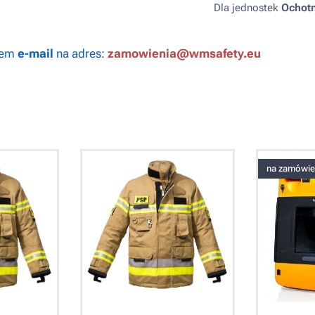
Dla jednostek
Ochotn
wem
e-mail
na adres:
zamowienia@wmsafety.eu
na zamówie