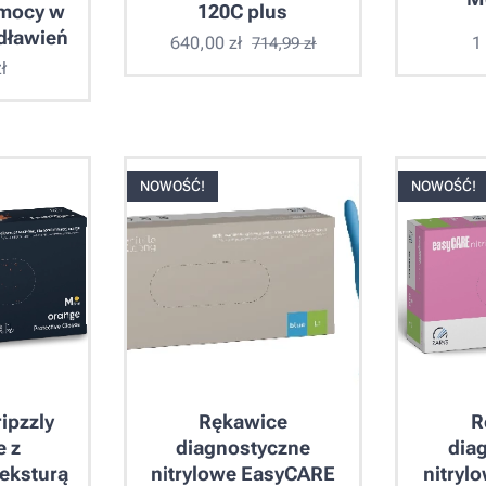
omocy w
120C plus
dławień
640,00
zł
1
714,99
zł
ł
NOWOŚĆ!
NOWOŚĆ!
ipzzly
Rękawice
R
e z
diagnostyczne
dia
eksturą
nitrylowe EasyCARE
nitryl