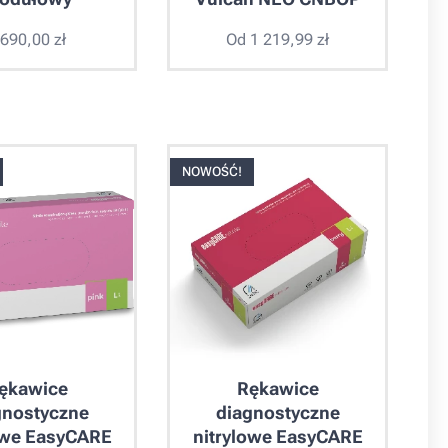
 690,00
zł
Od
1 219,99
zł
NOWOŚĆ!
ękawice
Rękawice
gnostyczne
diagnostyczne
owe EasyCARE
nitrylowe EasyCARE