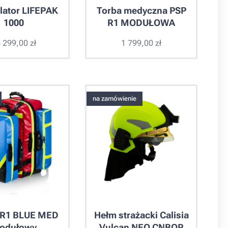
ylator LIFEPAK
Torba medyczna PSP
1000
R1 MODUŁOWA
 299,00
zł
1 799,00
zł
na zamówienie
 R1 BLUE MED
Hełm strażacki Calisia
odułowy
Vulcan NEO CNBOP