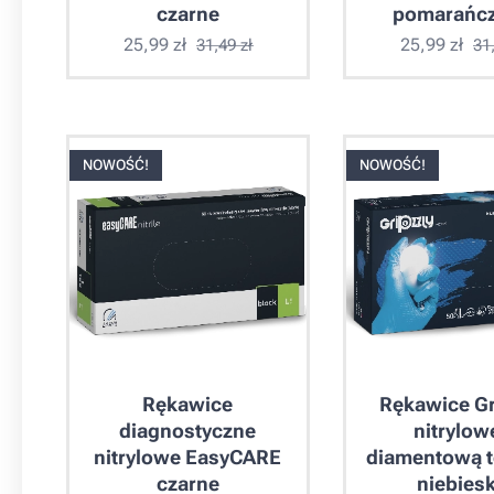
czarne
pomarańc
25,99
zł
25,99
zł
31,49
zł
31
NOWOŚĆ!
NOWOŚĆ!
Rękawice
Rękawice Gr
diagnostyczne
nitrylow
nitrylowe EasyCARE
diamentową t
czarne
niebiesk