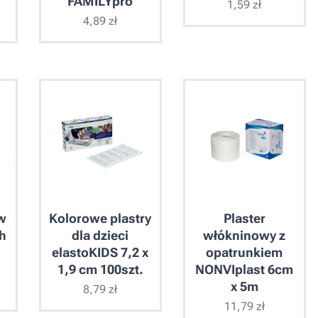
FAMILYpro
1,59
zł
4,89
zł
w
Kolorowe plastry
Plaster
h
dla dzieci
włókninowy z
elastoKIDS 7,2 x
opatrunkiem
1,9 cm 100szt.
NONVIplast 6cm
x 5m
8,79
zł
11,79
zł