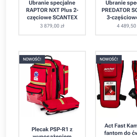
Ubranie specjalne
Ubranie spe
RAPTOR NXT Plus 2-
PREDATOR S
częciowe SCANTEX
3-częściow
3 879,00
zł
4 489,50
NOWOŚĆ!
NOWOŚĆ!
Act Fast Kam
Plecak PSP-R1 z
fantom do ć
wyposażeniem