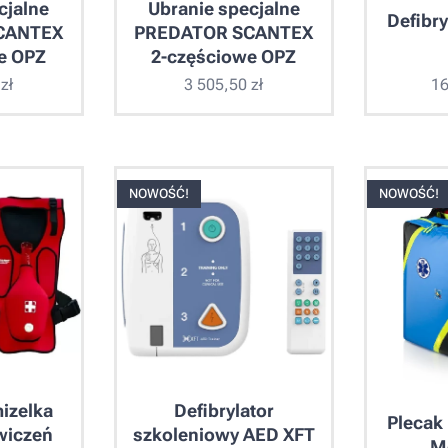
cjalne
Ubranie specjalne
Defibr
CANTEX
PREDATOR SCANTEX
e OPZ
2-częściowe OPZ
zł
3 505,50
zł
16
NOWOŚĆ!
NOWOŚĆ!
izelka
Defibrylator
Plecak
wiczeń
szkoleniowy AED XFT
M