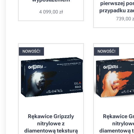
pierwszej p
przypadku za
4 099,00
zł
739,00
z
NOWOŚĆ!
NOWOŚĆ!
Rękawice Gripzzly
Rękawice Gr
nitrylowe z
nitrylow
diamentową teksturą
diamentową t