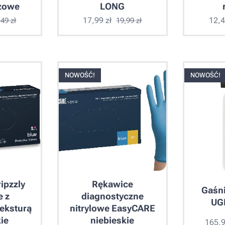
zowe
LONG
17,99
zł
12,
,49
zł
19,99
zł
NOWOŚĆ!
NOWOŚĆ!
ipzzly
Rękawice
Gaśn
e z
diagnostyczne
UGP
eksturą
nitrylowe EasyCARE
ie
niebieskie
165,