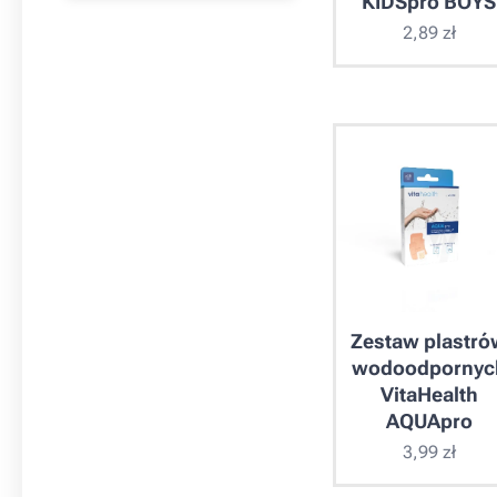
KIDSpro BOYS
2,89
zł
Zestaw plastró
wodoodpornyc
VitaHealth
AQUApro
3,99
zł