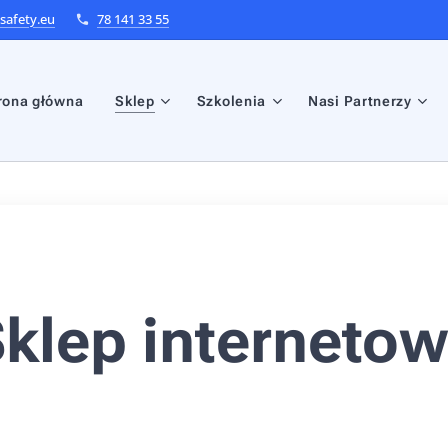
afety.eu
78 141 33 55
rona główna
Sklep
Szkolenia
Nasi Partnerzy
klep interneto