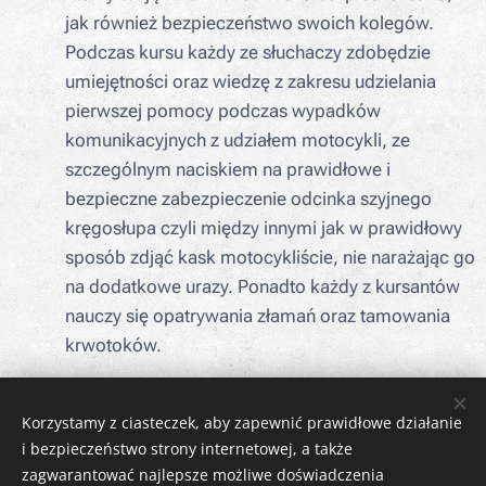
jak również bezpieczeństwo swoich kolegów.
Podczas kursu każdy ze słuchaczy zdobędzie
umiejętności oraz wiedzę z zakresu udzielania
pierwszej pomocy podczas wypadków
komunikacyjnych z udziałem motocykli, ze
szczególnym naciskiem na prawidłowe i
bezpieczne zabezpieczenie odcinka szyjnego
kręgosłupa czyli między innymi jak w prawidłowy
sposób zdjąć kask motocykliście, nie narażając go
na dodatkowe urazy. Ponadto każdy z kursantów
nauczy się opatrywania złamań oraz tamowania
krwotoków.
Korzystamy z ciasteczek, aby zapewnić prawidłowe działanie
i bezpieczeństwo strony internetowej, a także
WM SAFETY
zagwarantować najlepsze możliwe doświadczenia
sp. z o. o.