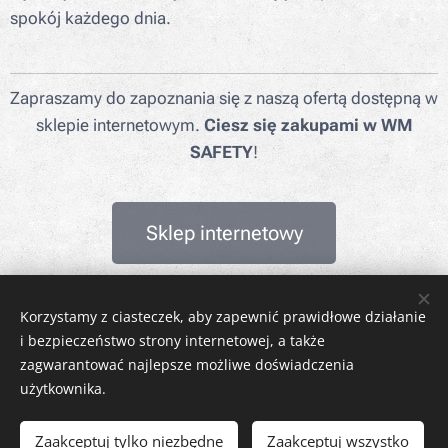
spokój każdego dnia.
Zapraszamy do zapoznania się z naszą ofertą dostępną w
sklepie internetowym.
Ciesz się zakupami w WM
SAFETY
!
Sklep internetowy
Korzystamy z ciasteczek, aby zapewnić prawidłowe działanie
i bezpieczeństwo strony internetowej, a także
WM SAFETY
zagwarantować najlepsze możliwe doświadczenia
sp. z o. o.
użytkownika.
Rydułtowy, ul. Jagiellońska 31D
NIP: 6472611346 • REGON: 540606150 • KRS: 0001148349
Zaakceptuj tylko niezbędne
Zaakceptuj wszystko