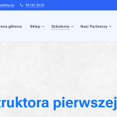
afety.eu
78 141 33 55
rona główna
Sklep
Szkolenia
Nasi Partnerzy
truktora pierwsz