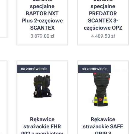
specjalne
specjalne
RAPTOR NXT
PREDATOR
Plus 2-częciowe
SCANTEX 3-
SCANTEX
częściowe OPZ
3 879,00
zł
4 489,50
zł
na zamówienie
na zamówienie
Rękawice
Rękawice
strażackie FHR
strażackie SAFE
R
002 z mankietem
GRIP 3