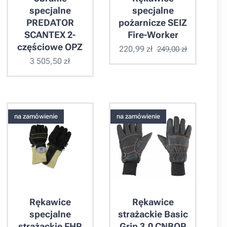
specjalne
specjalne
PREDATOR
pożarnicze SEIZ
SCANTEX 2-
Fire-Worker
częściowe OPZ
220,99
zł
249,00
zł
3 505,50
zł
na zamówienie
na zamówienie
Rękawice
Rękawice
specjalne
strażackie Basic
strażackie FHR
Grip 3.0 CNBOP