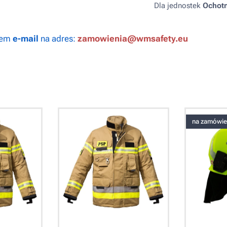
Dla jednostek
Ochotn
wem
e-mail
na adres:
zamowienia@wmsafety.eu
na zamówie