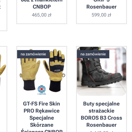
t
CNBOP
Rosenbauer
465,00
zł
599,00
zł
na zamówienie
na zamówienie
GT-FS Fire Skin
Buty specjalne
PRO Rękawice
strażackie
Specjalne
BOROS B3 Cross
Skórzane
Rosenbauer
Ściągacz CNBOP