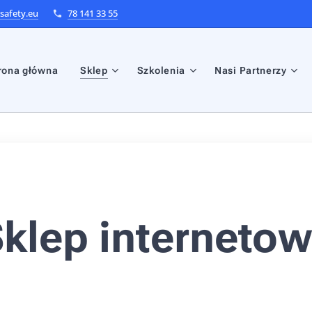
afety.eu
78 141 33 55
rona główna
Sklep
Szkolenia
Nasi Partnerzy
klep interneto