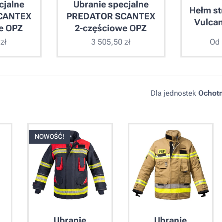
cjalne
Ubranie specjalne
Hełm st
CANTEX
PREDATOR SCANTEX
Vulca
e OPZ
2-częściowe OPZ
zł
3 505,50
zł
Od
Dla jednostek
Ochotn
NOWOŚĆ!
Ubranie
Ubranie