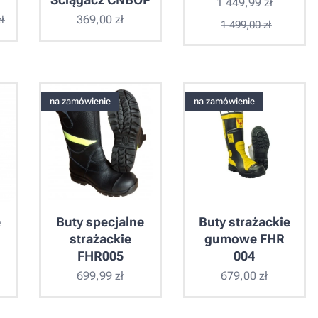
1 449,99
zł
369,00
zł
ł
1 499,00
zł
na zamówienie
na zamówienie
e
Buty specjalne
Buty strażackie
strażackie
gumowe FHR
FHR005
004
699,99
zł
679,00
zł