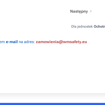
Następny
Dla jednostek
Ochotn
wem
e-mail
na adres:
zamowienia@wmsafety.eu