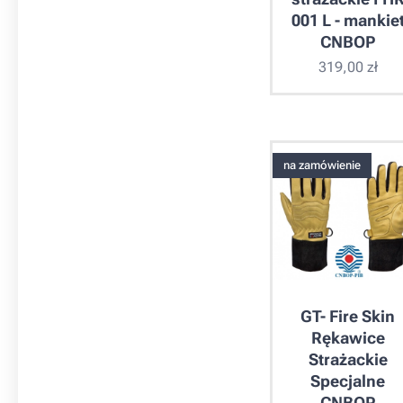
001 L - mankie
CNBOP
319,00
zł
na zamówienie
GT- Fire Skin
Rękawice
Strażackie
Specjalne
CNBOP