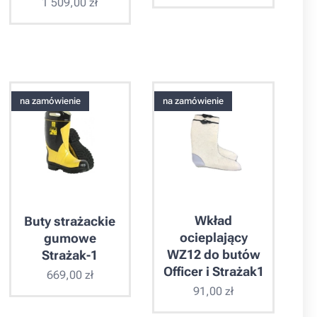
1 509,00
zł
na zamówienie
na zamówienie
Wkład
Buty strażackie
ocieplający
gumowe
WZ12 do butów
Strażak-1
Officer i Strażak1
669,00
zł
91,00
zł