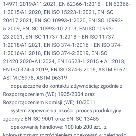
14971:2019/A11:2021, EN 62366-1:2015 + EN 62366-
1:2015/A1:2020, EN ISO 15223-1:2021, EN ISO
20417:2021, EN ISO 10993-1:2020, EN ISO 10993-
5:2009, EN ISO 10993-10:2013, EN ISO 10993-
23:2021, EN ISO 11737-1:2018 + EN ISO 11737-
1:2018/A1:2021, EN ISO 374-1:2016 + EN ISO 374-
1:2016/A1:2018, EN ISO 374-2:2019, EN ISO
21420:2020+A1:2024, EN 16523-1:2015 + A1:2018,
EN ISO 374-4:2019, EN ISO 374-5:2016, ASTM F1671,
ASTM D6978, ASTM D6319
▪ dopuszczone do kontaktu z żywnością: zgodnie z
Rozporządzeniem (WE) 1935/2004 oraz
Rozporządzeniem Komisji (WE) 10/2011
▪ system zapewnienia jakości: proces produkcyjny
zgodny z EN ISO 9001 oraz EN ISO 13485
▪ opakowanie handlowe: 100 lub 200 szt., z
kolorystycznym rozróżnieniem opakowań w zależności