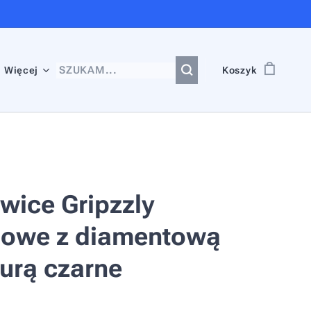
Więcej
Koszyk
wice Gripzzly
ylowe z diamentową
turą czarne