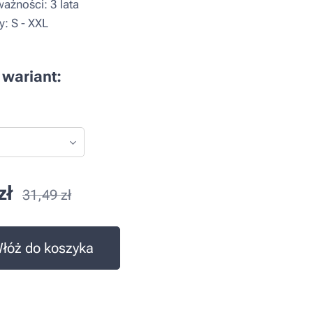
ażności: 3 lata
: S - XXL
 wariant:
zł
31,49
zł
łóż do koszyka