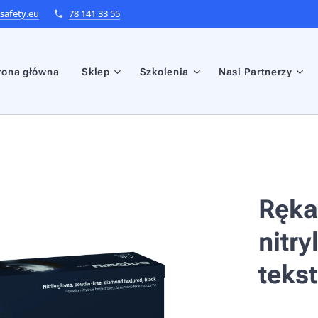
afety.eu
78 141 33 55
rona główna
Sklep
Szkolenia
Nasi Partnerzy
Ręka
nitr
teks