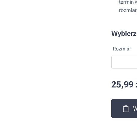
▪ termin w
▪ rozmiary
Wybierz
Rozmiar
25,99
W