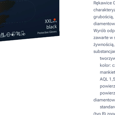
Rękawice Gr
charaktery
grubością,
diamentową 
Wyrób odpor
zawarte w 
żywnością,
substancja
▪ tworzywo:
▪ kolor: c
▪ mankiet
▪ AQL 1,
▪ powierz
▪ powierzc
diamentowa 
▪ standard
(typ B) zg