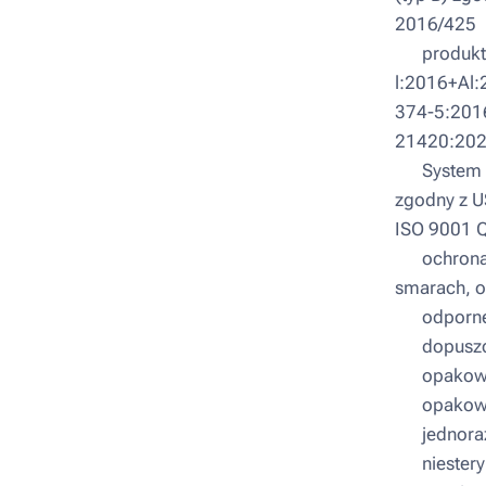
2016/425
▪ produkt
l:2016+Al:
374-5:201
21420:202
▪ System Z
zgodny z U
ISO 9001 Q
▪ ochrona 
smarach, o
▪ odporne 
▪ dopuszc
▪ opakowan
▪ opakowa
▪ jednora
▪ niestery