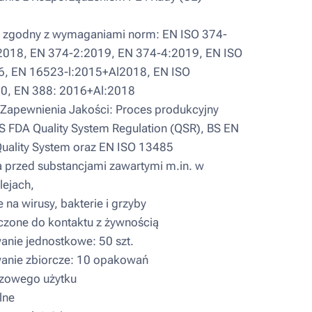
 zgodny z wymaganiami norm: EN ISO 374-
2018, EN 374-2:2019, EN 374-4:2019, EN ISO
6, EN 16523-l:2015+Al2018, EN ISO
0, EN 388: 2016+Al:2018
apewnienia Jakości: Proces produkcyjny
S FDA Quality System Regulation (QSR), BS EN
uality System oraz EN ISO 13485
przed substancjami zawartymi m.in. w
lejach,
na wirusy, bakterie i grzyby
zone do kontaktu z żywnością
ie jednostkowe: 50 szt.
nie zbiorcze: 10 opakowań
zowego użytku
lne