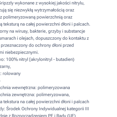
ipzzly wykonane z wysokiej jakości nitrylu,
zują się niezwykłą wytrzymałością oraz
 z polimeryzowaną powierzchnią oraz
teksturą na całej powierzchni dłoni i palcach.
ny na wirusy, bakterie, grzyby i substancje
smarach i olejach, dopuszczony do kontaktu z
 przeznaczony do ochrony dłoni przed
mi niebezpiecznymi.
 100% nitryl [akrylonitryl - butadien)
zarny,
: rolowany
5
chnia wewnętrzna: polimeryzowana
hnia zewnętrzna: polimeryzowana,
tekstura na całej powierzchni dłoni i palcach
y: Środek Ochrony Indywidualnej kategorii III
odnie z Rozporządzeniem PE i Rady (UE)