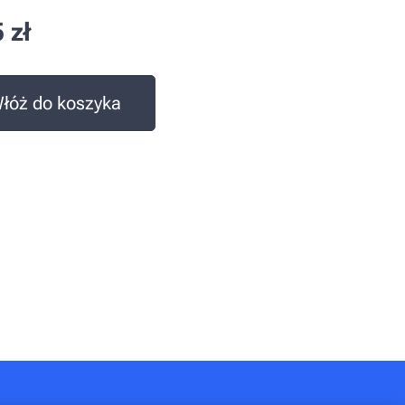
5
zł
łóż do koszyka