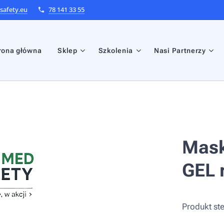
afety.eu
78 141 33 55
rona główna
Sklep
Szkolenia
Nasi Partnerzy
Mask
GEL r
Produkt ste