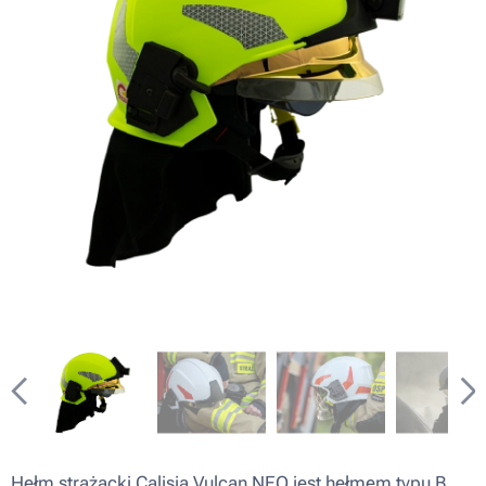
Hełm strażacki Calisia Vulcan NEO jest hełmem typu B