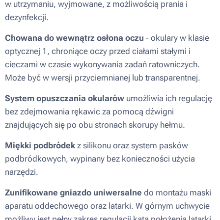
w utrzymaniu, wyjmowane, z możliwością prania i
dezynfekcji.
Chowana do wewnątrz osłona oczu
- okulary w klasie
optycznej 1, chroniące oczy przed ciałami stałymi i
cieczami w czasie wykonywania zadań ratowniczych.
Może być w wersji przyciemnianej lub transparentnej.
System opuszczania okularów
umożliwia ich regulację
bez zdejmowania rękawic za pomocą dźwigni
znajdujących się po obu stronach skorupy hełmu.
Miękki podbródek
z silikonu oraz system pasków
podbródkowych, wypinany bez konieczności użycia
narzędzi.
Zunifikowane gniazdo uniwersalne
do montażu maski
aparatu oddechowego oraz latarki. W górnym uchwycie
możliwy jest pełny zakres regulacji kąta położenia latarki