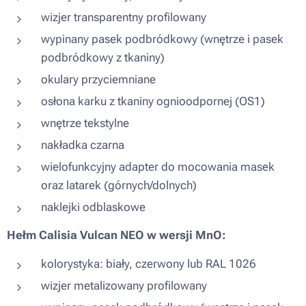
wizjer transparentny profilowany
wypinany pasek podbródkowy (wnętrze i pasek
podbródkowy z tkaniny)
okulary przyciemniane
osłona karku z tkaniny ognioodpornej (OS1)
wnętrze tekstylne
nakładka czarna
wielofunkcyjny adapter do mocowania masek
oraz latarek (górnych/dolnych)
naklejki odblaskowe
Hełm Calisia Vulcan NEO w wersji MnO:
kolorystyka: biały, czerwony lub RAL 1026
wizjer metalizowany profilowany