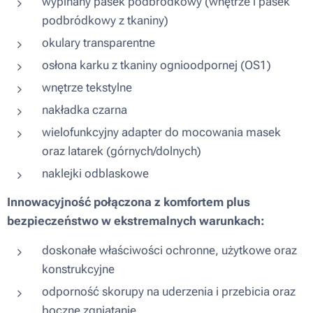
wypinany pasek podbródkowy (wnętrze i pasek
podbródkowy z tkaniny)
okulary transparentne
osłona karku z tkaniny ognioodpornej (OS1)
wnętrze tekstylne
nakładka czarna
wielofunkcyjny adapter do mocowania masek
oraz latarek (górnych/dolnych)
naklejki odblaskowe
Innowacyjność połączona z komfortem plus
bezpieczeństwo w ekstremalnych warunkach:
doskonałe właściwości ochronne, użytkowe oraz
konstrukcyjne
odporność skorupy na uderzenia i przebicia oraz
boczne zgniatanie