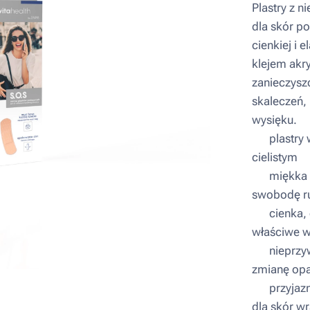
Plastry z 
dla skór po
cienkiej i 
klejem akr
zanieczysz
skaleczeń, 
wysięku.
▪ plastry 
cielistym
▪ miękka i
swobodę ru
▪ cienka, 
właściwe w
▪ nieprzyw
zmianę opa
▪ przyjazn
dla skór w