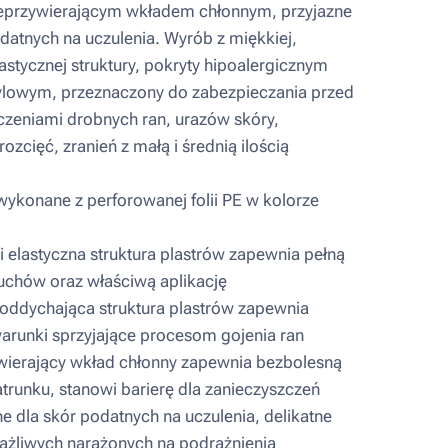
nieprzywierającym wkładem chłonnym, przyjazne
datnych na uczulenia. Wyrób z miękkiej,
elastycznej struktury, pokryty hipoalergicznym
ylowym, przeznaczony do zabezpieczania przed
czeniami drobnych ran, urazów skóry,
rozcięć, zranień z małą i średnią ilością
wykonane z perforowanej folii PE w kolorze
 elastyczna struktura plastrów zapewnia pełną
chów oraz właściwą aplikację
oddychająca struktura plastrów zapewnia
arunki sprzyjające procesom gojenia ran
ierający wkład chłonny zapewnia bezbolesną
trunku, stanowi barierę dla zanieczyszczeń
e dla skór podatnych na uczulenia, delikatne
rażliwych narażonych na podrażnienia