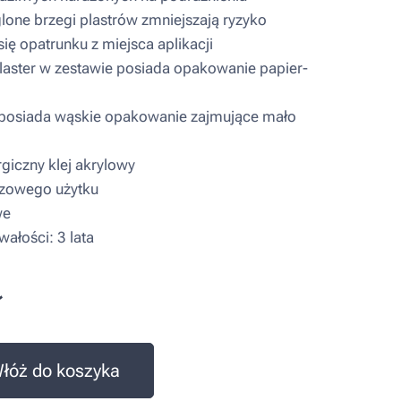
one brzegi plastrów zmniejszają ryzyko
się opatrunku z miejsca aplikacji
aster w zestawie posiada opakowanie papier-
posiada wąskie opakowanie zajmujące mało
giczny klej akrylowy
zowego użytku
we
ałości: 3 lata
ł
łóż do koszyka