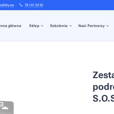
afety.eu
78 141 33 55
rona główna
Sklep
Szkolenia
Nasi Partnerzy
Zest
podr
S.O.