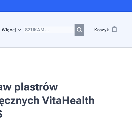
Więcej
Koszyk
aw plastrów
ęcznych VitaHealth
S