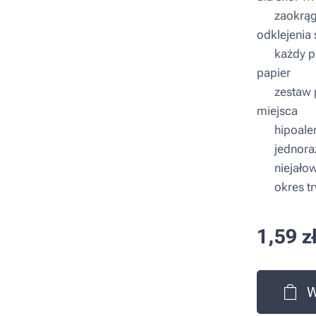
▪ zaokrągl
odklejenia 
▪ każdy pl
papier
▪ zestaw 
miejsca
▪ hipoaler
▪ jednora
▪ niejało
▪ okres trw
1,59
z
W