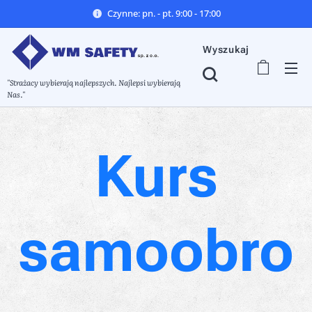
Czynne: pn. - pt. 9:00 - 17:00
Wyszukaj
"Strażacy wybierają najlepszych. Najlepsi wybierają
Nas."
Kurs
samoobro