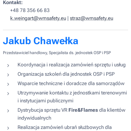
Kontakt:
📞 +48 78 356 66 83
✉️
k.weingart@wmsafety.eu
|
straz@wmsafety.eu
Jakub Chawełka
Przedstawiciel handlowy, Specjalista ds. jednostek OSP i PSP
Koordynacja i realizacja zamówień sprzętu i usług
Organizacja szkoleń dla jednostek OSP i PSP
Wsparcie techniczne i doradcze dla samorządów
Utrzymywanie kontaktu z jednostkami terenowymi
i instytucjami publicznymi
Dystrybucja sprzętu VR
Fire&Flames
dla klientów
indywidualnych
Realizacja zamówień ubrań służbowych dla