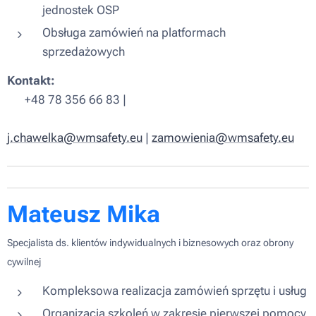
jednostek OSP
Obsługa zamówień na platformach
sprzedażowych
Kontakt:
📞 +48 78 356 66 83 |
✉️
j
.chawelka@wmsafety.eu
|
z
amowienia@wmsafety.eu
Mateusz Mika
Specjalista ds. klientów indywidualnych i biznesowych oraz obrony
cywilnej
Kompleksowa realizacja zamówień sprzętu i usług
Organizacja szkoleń w zakresie pierwszej pomocy