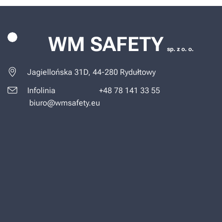
WM SAFETY
sp. z o. o.
Jagiellońska 31D, 44-280 Rydułtowy
Infolinia +48 78 141 33 55
biuro@wmsafety.eu