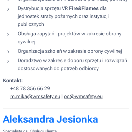
Dystrybucja sprzętu VR
Fire&Flames
dla
jednostek straży pożarnych oraz instytucji
publicznych
Obsługa zapytań i projektów w zakresie obrony
cywilnej
Organizacja szkoleń w zakresie obrony cywilnej
Doradztwo w zakresie doboru sprzętu i rozwiązań
dostosowanych do potrzeb odbiorcy
Kontakt:
📞 +48 78 356 66 29
✉️
m.mika@wmsafety.eu
|
oc@wmsafety.eu
Aleksandra Jesionka
Specjalista ds. Obsługi Klienta