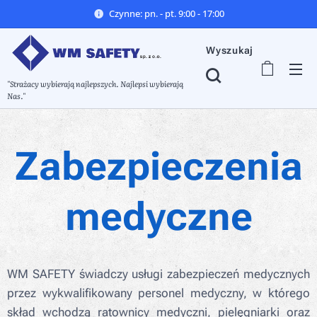
Czynne: pn. - pt. 9:00 - 17:00
Wyszukaj
"Strażacy wybierają najlepszych. Najlepsi wybierają
Nas."
Zabezpieczenia
medyczne
WM SAFETY świadczy usługi zabezpieczeń medycznych
przez wykwalifikowany personel medyczny, w którego
skład wchodzą ratownicy medyczni, pielęgniarki oraz