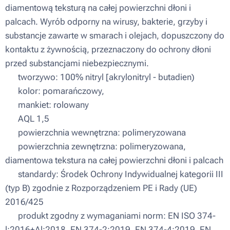
diamentową teksturą na całej powierzchni dłoni i
palcach. Wyrób odporny na wirusy, bakterie, grzyby i
substancje zawarte w smarach i olejach, dopuszczony do
kontaktu z żywnością, przeznaczony do ochrony dłoni
przed substancjami niebezpiecznymi.
▪ tworzywo: 100% nitryl [akrylonitryl - butadien)
▪ kolor: pomarańczowy,
▪ mankiet: rolowany
▪ AQL 1,5
▪ powierzchnia wewnętrzna: polimeryzowana
▪ powierzchnia zewnętrzna: polimeryzowana,
diamentowa tekstura na całej powierzchni dłoni i palcach
▪ standardy: Środek Ochrony Indywidualnej kategorii III
(typ B) zgodnie z Rozporządzeniem PE i Rady (UE)
2016/425
▪ produkt zgodny z wymaganiami norm: EN ISO 374-
l:2016+Al:2018, EN 374-2:2019, EN 374-4:2019, EN