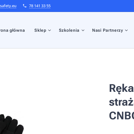
afety.eu
78 141 33 55
rona główna
Sklep
Szkolenia
Nasi Partnerzy
Ręka
stra
CNB