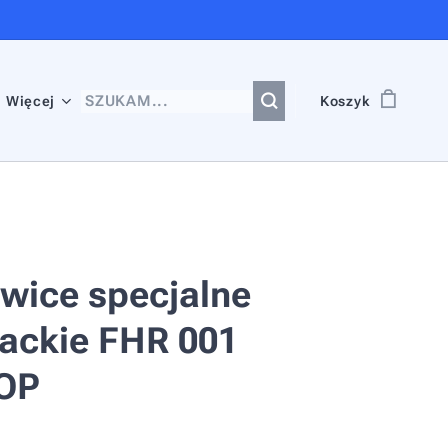
Więcej
Koszyk
wice specjalne
żackie FHR 001
OP