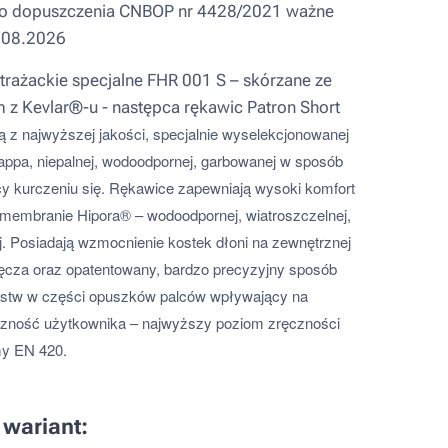
o dopuszczenia CNBOP nr 4428/2021 ważne
.08.2026
trażackie specjalne FHR 001 S – skórzane ze
 z Kevlar®-u - następca rękawic Patron Short
z najwyższej jakości, specjalnie wyselekcjonowanej
appa, niepalnej, wodoodpornej, garbowanej w sposób
y kurczeniu się. Rękawice zapewniają wysoki komfort
 membranie Hipora® – wodoodpornej, wiatroszczelnej,
. Posiadają wzmocnienie kostek dłoni na zewnętrznej
ręcza oraz opatentowany, bardzo precyzyjny sposób
rstw w części opuszków palców wpływający na
zność użytkownika – najwyższy poziom zręczności
y EN 420.
 wariant: