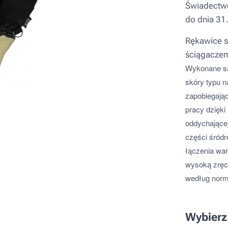
Świadectw
do dnia 31
Rękawice s
ściągaczem
Wykonane są 
skóry typu n
zapobiegając
pracy dzięki
oddychającej
części śród
łączenia wa
wysoką zręc
według norm
Wybierz