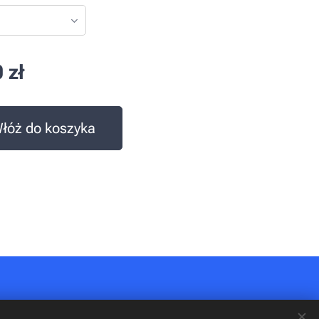
0
zł
łóż do koszyka