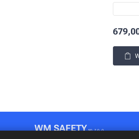
679,0
W
WM SAFETY
sp. z o. o.