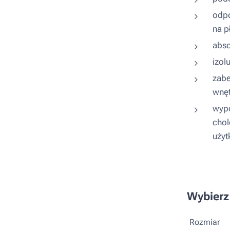
odpo
na p
abso
izol
zabe
wnęt
wypo
chol
użyt
Wybierz
Rozmiar