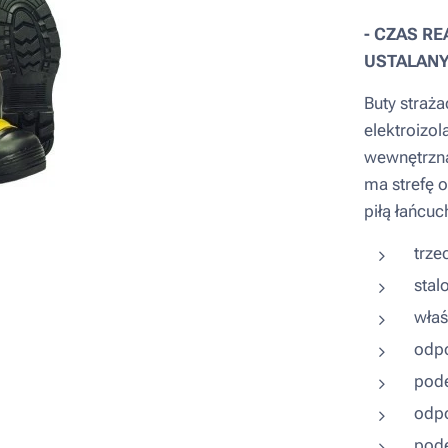
- CZAS R
USTALANY
Buty straż
elektroizo
wewnętrzną
ma strefę 
piłą łańcu
trze
stal
właś
odpo
pode
odpo
pod