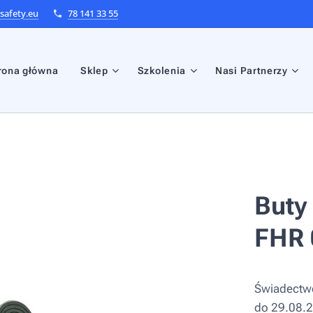
afety.eu
78 141 33 55
rona główna
Sklep
Szkolenia
Nasi Partnerzy
Buty
FHR 
Świadectw
do 29.08.