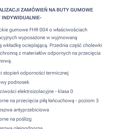
EALIZACJI ZAMÓWIEŃ NA BUTY GUMOWE
 INDYWIDUALNIE-
ackie gumowe FHR 004 o właściwościach
lacyjnych wyposażone w wyjmowaną
 wkładkę ocieplającą. Przednia część cholewki
ochronną z materiałów odpornych na przecięcia
chową.
ci stopień odporności termicznej
owy podnosek
ciwości elektroizolacyjne - klasa 0
rne na przecięcia piłą łańcuchową - poziom 3
szwa antyprzebiciowa
rne na poślizg
eszwa olejoodporna