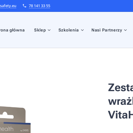
afety.eu
78 141 33 55
rona główna
Sklep
Szkolenia
Nasi Partnerzy
Zest
wraż
Vita