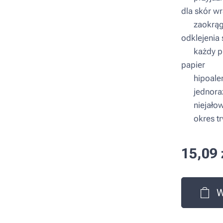
dla skór w
▪ zaokrągl
odklejenia 
▪ każdy pl
papier
▪ hipoaler
▪ jednora
▪ niejało
▪ okres trw
15,09
W