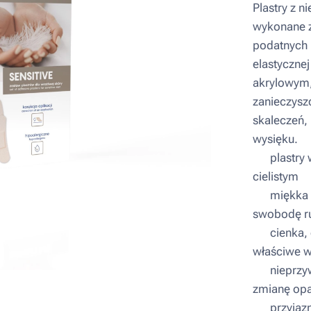
Plastry z 
wykonane z
podatnych n
elastycznej
akrylowym,
zanieczysz
skaleczeń, 
wysięku.
▪ plastry 
cielistym
▪ miękka i
swobodę ru
▪ cienka, 
właściwe w
▪ nieprzyw
zmianę opa
▪ przyjazn