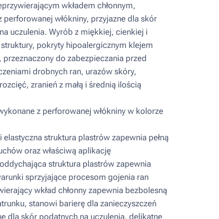
nieprzywierającym wkładem chłonnym,
 perforowanej włókniny, przyjazne dla skór
a uczulenia. Wyrób z miękkiej, cienkiej i
 struktury, pokryty hipoalergicznym klejem
 przeznaczony do zabezpieczania przed
czeniami drobnych ran, urazów skóry,
rozcięć, zranień z małą i średnią ilością
wykonane z perforowanej włókniny w kolorze
 elastyczna struktura plastrów zapewnia pełną
chów oraz właściwą aplikację
oddychająca struktura plastrów zapewnia
arunki sprzyjające procesom gojenia ran
ierający wkład chłonny zapewnia bezbolesną
trunku, stanowi barierę dla zanieczyszczeń
e dla skór podatnych na uczulenia, delikatne