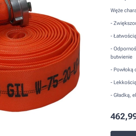
Węże chara
- Zwiększo
- Łatwości
- Odpornoś
butwienie
- Powłoką 
- Lekkością
- Gładką, e
462,9