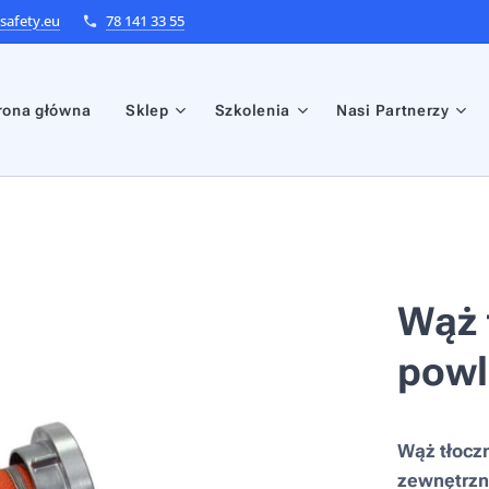
afety.eu
78 141 33 55
rona główna
Sklep
Szkolenia
Nasi Partnerzy
Wąż 
powl
Wąż tłoczn
zewnętrzn