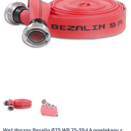
Wąż tłoczny Bezalin Ø75 WP 75-20-ŁA powlekany z