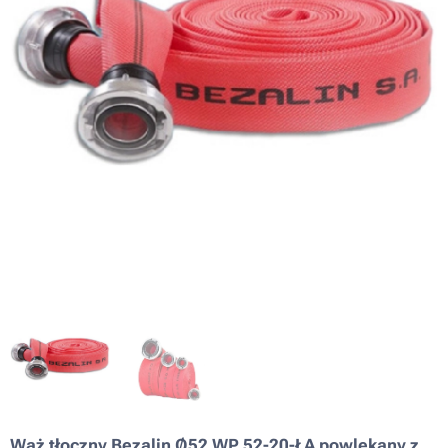
Wąż tłoczny Bezalin Ø52 WP 52-20-ŁA powlekany z