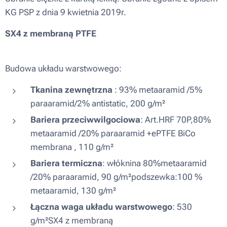
KG PSP z dnia 9 kwietnia 2019r.
SX4 z membraną PTFE
Budowa układu warstwowego:
Tkanina zewnętrzna
: 93% metaaramid /5%
paraaramid/2% antistatic, 200 g/m²
Bariera przeciwwilgociowa
: Art.HRF 70P,80%
metaaramid /20% paraaramid +ePTFE BiCo
membrana , 110 g/m²
Bariera termiczna
: włóknina 80%metaaramid
/20% paraaramid, 90 g/m²podszewka:100 %
metaaramid, 130 g/m²
Łączna waga układu warstwowego
: 530
g/m²SX4 z membraną