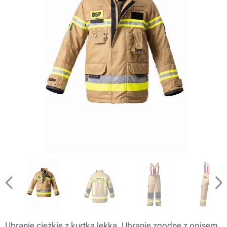
Ubranie ciężkie z kurtką lekką. Ubranie zgodne z opisem