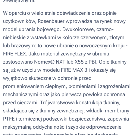
zewnętrznymi.
W oparciu o wieloletnie doświadczenie oraz opinie
użytkowników, Rosenbauer wprowadza na rynek nowy
model ubrania bojowego. Dwukolorowe, czarno-
niebieskie z wstawkami w kolorze czerwonym, złotym
lub brązowym: to nowe ubranie o nowoczesnym kroju -
FIRE FLEX. Jako materiał zewnętrzny w ubraniu
zastosowano Nomex® NXT lub X55 z PBI. Obie tkaniny
są już w użyciu w modelu FIRE MAX 3 i okazały się
wyjątkowo skuteczne w ochronie przed
promieniowaniem cieplnym, płomieniami i zagrożeniami
mechanicznymi oraz jako pierwsza powłoka ochronna
przed cieczami. Trójwarstwowa konstrukcja tkaniny,
składająca się z tkaniny zewnętrznej, wkładki membrany
PTFE i termicznej podszewki bezpieczeństwa, zapewnia
maksymalną oddychalność i szybkie odprowadzenie
potu na zewnątrz, jednocześnie oferując doskonałą