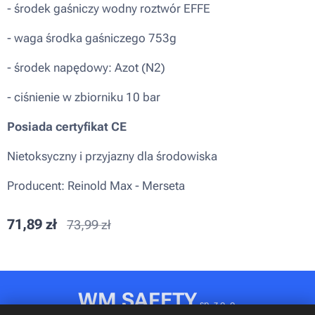
- środek gaśniczy wodny roztwór EFFE
- waga środka gaśniczego 753g
- środek napędowy: Azot (N2)
- ciśnienie w zbiorniku 10 bar
Posiada certyfikat CE
Nietoksyczny i przyjazny dla środowiska
Producent: Reinold Max - Merseta
71,89
zł
73,99
zł
WM SAFETY
sp. z o. o.