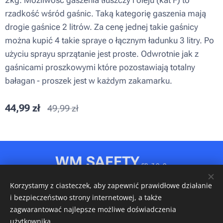
2kg. Możliwość gaszenia tłuszczy i oleju (kat F) to
rzadkość wśród gaśnic. Taką kategorię gaszenia mają
drogie gaśnice 2 litrów. Za cenę jednej takie gaśnicy
można kupić 4 takie spraye o łącznym ładunku 3 litry. Po
użyciu sprayu sprzątanie jest proste. Odwrotnie jak z
gaśnicami proszkowymi które pozostawiają totalny
bałagan - proszek jest w każdym zakamarku.
44,99
zł
49,99
zł
WM SAFETY
sp. z o. o.
Rydułtowy, ul. Jagiellońska 31D
Korzystamy z ciasteczek, aby zapewnić prawidłowe działanie
NIP: 6472611346 • REGON: 540606150 • KRS: 0001148349
i bezpieczeństwo strony internetowej, a także
Ciasteczka
zagwarantować najlepsze możliwe doświadczenia
użytkownika.