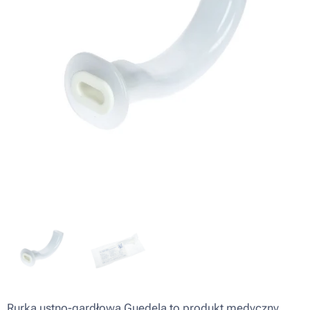
Rurka ustno-gardłowa Guedela to produkt medyczny