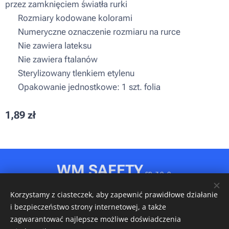
przez zamknięciem światła rurki
▪ Rozmiary kodowane kolorami
▪ Numeryczne oznaczenie rozmiaru na rurce
▪ Nie zawiera lateksu
▪ Nie zawiera ftalanów
▪ Sterylizowany tlenkiem etylenu
▪ Opakowanie jednostkowe: 1 szt. folia
1,89
zł
WM SAFETY
sp. z o. o.
Rydułtowy, ul. Jagiellońska 31D
Korzystamy z ciasteczek, aby zapewnić prawidłowe działanie
NIP: 6472611346 • REGON: 540606150 • KRS: 0001148349
i bezpieczeństwo strony internetowej, a także
Ciasteczka
zagwarantować najlepsze możliwe doświadczenia