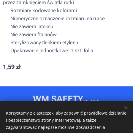
przez zamknięciem światła rurki
▪ Rozmiary kodowane kolorami
▪ Numeryczne oznaczenie rozmiaru na rurce
▪ Nie zawiera lateksu
▪ Nie zawiera ftalanów
▪ Sterylizowany tlenkiem etylenu
▪ Opakowanie jednostkowe: 1 szt. folia
1,59
zł
WM SAFETY
sp. z o. o.
Rydułtowy, ul. Jagiellońska 31D
Korzystamy z ciasteczek, aby zapewnić prawidłowe działanie
NIP: 6472611346 • REGON: 540606150 • KRS: 0001148349
i bezpieczeństwo strony internetowej, a także
Ciasteczka
zagwarantować najlepsze możliwe doświadczenia