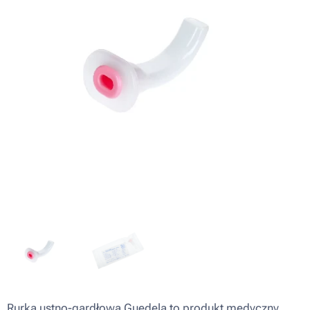
Rurka ustno-gardłowa Guedela to produkt medyczny