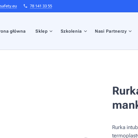
afety.eu
78 141 33 55
rona główna
Sklep
Szkolenia
Nasi Partnerzy
Rurk
mank
Rurka intu
termoplast