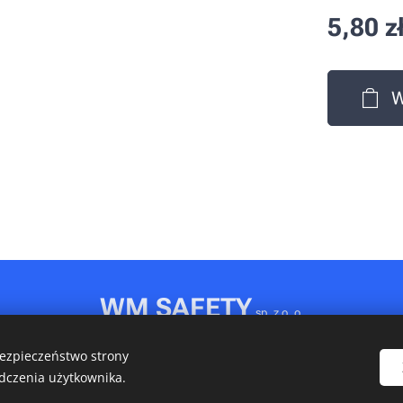
5,80
z
W
WM SAFETY
sp. z o. o.
Rydułtowy, ul. Jagiellońska 31D
bezpieczeństwo strony
NIP: 6472611346 • REGON: 540606150 • KRS: 0001148349
dczenia użytkownika.
Ciasteczka