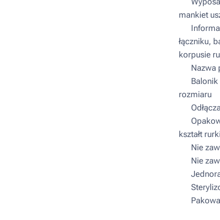
▪ Wyposaż
mankiet us
▪ Informac
łączniku, 
korpusie ru
▪ Nazwa p
▪ Balonik 
rozmiaru
▪ Odłączal
▪ Opakowan
kształt rurk
▪ Nie zawi
▪ Nie zawi
▪ Jednora
▪ Steryliz
▪ Pakowani