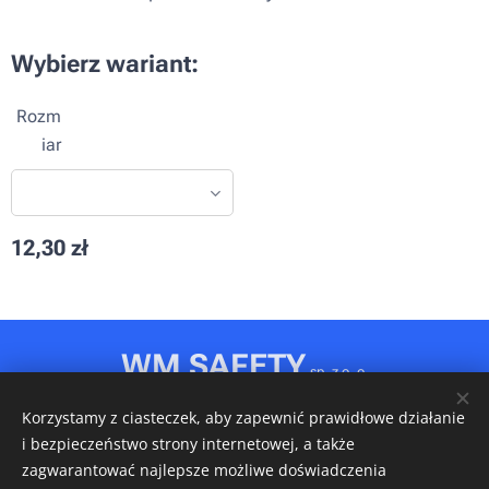
Wybierz wariant:
Rozm
iar
12,30
zł
WM SAFETY
sp. z o. o.
Rydułtowy, ul. Jagiellońska 31D
Korzystamy z ciasteczek, aby zapewnić prawidłowe działanie
NIP: 6472611346 • REGON: 540606150 • KRS: 0001148349
i bezpieczeństwo strony internetowej, a także
Ciasteczka
zagwarantować najlepsze możliwe doświadczenia