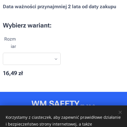
Data ważności przynajmniej 2 lata od daty zakupu
Wybierz wariant:
Rozm
iar
16,49
zł
WM SAFETY
sp. z o. o.
Rydułtowy, ul. Jagiellońska 31D
Korzystamy z ciasteczek, aby zapewnić prawidłowe działanie
NIP: 6472611346 • REGON: 540606150 • KRS: 0001148349
i bezpieczeństwo strony internetowej, a także