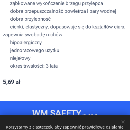
▪ ząbkowane wykończenie brzegu przylepca
▪ dobra przepuszczalność powietrza i pary wodnej
▪ dobra przylepność
▪ cienki, elastyczny, dopasowuje się do kształtów ciała,
zapewnia swobodę ruchów
▪ hipoalergiczny
▪ jednorazowego użytku
▪ niejałowy
▪ okres trwałości: 3 lata
5,69
zł
WM SAFETY
sp. z o. o.
Rydułtowy, ul. Jagiellońska 31D
Korzystamy z ciasteczek, aby zapewnić prawidłowe działanie