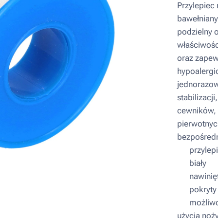
Przylepiec
bawełniany
podzielny 
właściwośc
oraz zapew
hypoalergi
jednorazow
stabilizac
cewników, 
pierwotnyc
bezpośredn
▪ przylep
▪ biały
▪ nawinięt
▪ pokryty 
▪ możliwoś
użycia noż