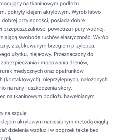
 mocujący na tkaninowym podłożu
m, pokryty klejem akrylowym. Wyrób łatwo
o dobrej przylepności, posiada dobre
i przepuszczalności powietrza i pary wodnej,
niającą swobodę ruchów elastyczność. Wyrób
czny, z ząbkowanym brzegiem przylepca,
ego użytku, niejałowy. Przeznaczony do
ji, zabezpieczania i mocowania drenów,
rurek medycznych oraz opatrunków
h (kontaktowych), nieprzylepnych, nałożonych
io na rany i uszkodzenia skóry.
iec na tkaninowym podłożu bawełnianym
y na szpulę
klejem akrylowym naniesionym metodą ciągłą
ć dzielenia wzdłuż i w poprzek także bez
yczek