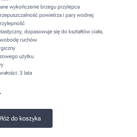
ne wykończenie brzegu przylepca
zepuszczalność powietrza i pary wodnej
rzylepność
lastyczny, dopasowuje się do kształtów ciała,
swobodę ruchów
giczny
zowego użytku
wy
ałości: 3 lata
ł
łóż do koszyka