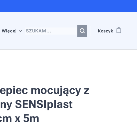
Więcej
Koszyk
lepiec mocujący z
iny SENSIplast
cm x 5m