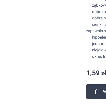
▪ ząbkowa
▪ dobra pr
▪ dobra p
▪ cienki, e
zapewnia 
▪ hipoaler
▪ jednora
▪ niejało
▪ okres trw
1,59
z
W