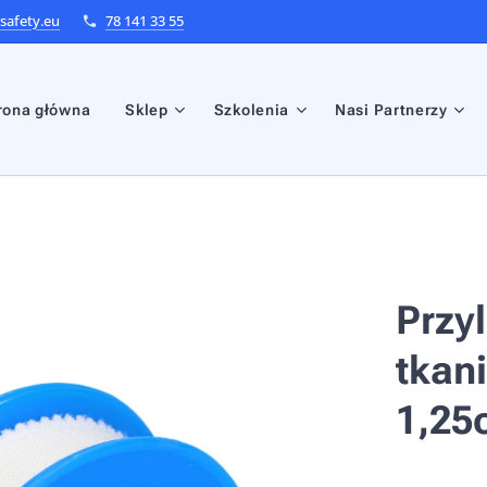
afety.eu
78 141 33 55
rona główna
Sklep
Szkolenia
Nasi Partnerzy
Przy
tkan
1,25