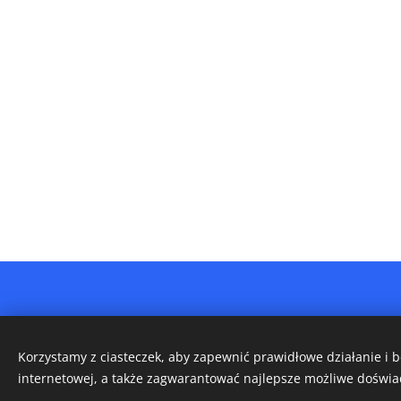
Korzystamy z ciasteczek, aby zapewnić prawidłowe działanie i 
internetowej, a także zagwarantować najlepsze możliwe doświa