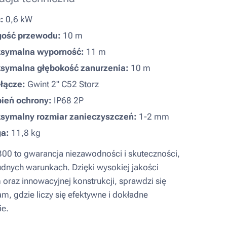
:
0,6 kW
gość przewodu:
10 m
symalna wyporność:
11 m
symalna głębokość zanurzenia:
10 m
łącze:
Gwint 2" C52 Storz
ień ochrony:
IP68 2P
symalny rozmiar zanieczyszczeń:
1-2 mm
a:
11,8 kg
0 to gwarancja niezawodności i skuteczności,
udnych warunkach. Dzięki wysokiej jakości
oraz innowacyjnej konstrukcji, sprawdzi się
m, gdzie liczy się efektywne i dokładne
ie.