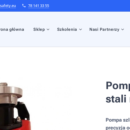
afety.eu
78 141 33 55
rona główna
Sklep
Szkolenia
Nasi Partnerzy
Pomp
stal
Pompa szl
precyzja 