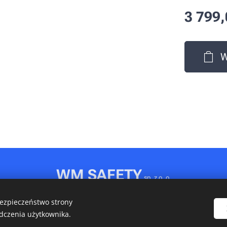
3 799,
W
WM SAFETY
sp. z o. o.
Rydułtowy, ul. Jagiellońska 31D
bezpieczeństwo strony
NIP: 6472611346 • REGON: 540606150 • KRS: 0001148349
dczenia użytkownika.
Ciasteczka