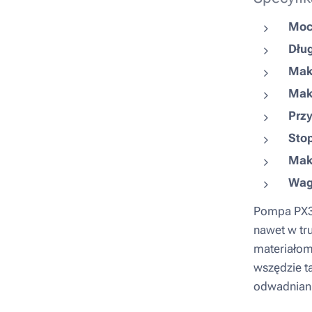
Moc
Dłu
Mak
Mak
Przy
Stop
Mak
Wag
Pompa PX30
nawet w tr
materiałom 
wszędzie ta
odwadnian