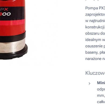
Pompa PX30
zaprojekto
w najtrudn
konstrukcj
obszaru do
idealnym w
osuszenie 
baseny, pła
narażone n
Kluczowe
Min
odpr
mm, 
całk