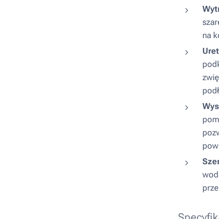
Wyt
szar
na k
Ure
podk
zwię
podł
Wys
pomp
pozw
powi
Sze
wodą
prze
Specyfik