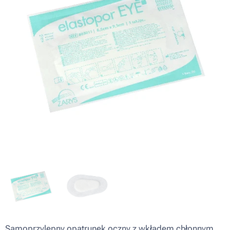
Samoprzylepny opatrunek oczny z wkładem chłonnym