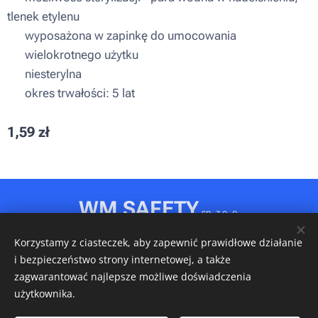
tlenek etylenu
▪ wyposażona w zapinkę do umocowania
▪ wielokrotnego użytku
▪ niesterylna
▪ okres trwałości: 5 lat
1,59
zł
WM SAFETY
sp. z o. o.
Rydułtowy, ul. Jagiellońska 31D
Korzystamy z ciasteczek, aby zapewnić prawidłowe działanie
NIP: 6472611346 • REGON: 540606150 • KRS: 0001148349
i bezpieczeństwo strony internetowej, a także
Ciasteczka
zagwarantować najlepsze możliwe doświadczenia
użytkownika.