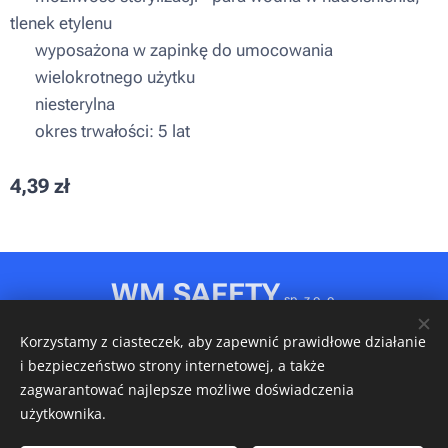
tlenek etylenu
▪ wyposażona w zapinkę do umocowania
▪ wielokrotnego użytku
▪ niesterylna
▪ okres trwałości: 5 lat
4,39
zł
WM SAFETY
sp. z o. o.
Rydułtowy, ul. Jagiellońska 31D
Korzystamy z ciasteczek, aby zapewnić prawidłowe działanie
NIP: 6472611346 • REGON: 540606150 • KRS: 0001148349
i bezpieczeństwo strony internetowej, a także
Ciasteczka
zagwarantować najlepsze możliwe doświadczenia
użytkownika.