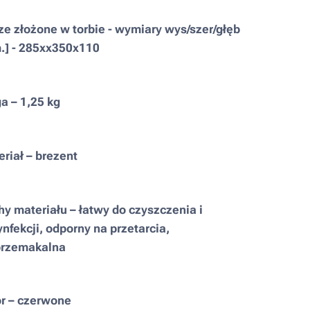
e złożone w torbie - wymiary wys/szer/głęb
.] - 285xx350x110
a – 1,25 kg
riał – brezent
y materiału – łatwy do czyszczenia i
nfekcji, odporny na przetarcia,
przemakalna
or – czerwone