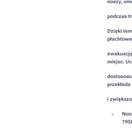
noszy, um
podczas tr
Dzięki te
płachtowe
ewakuację
miejsc. U
dostosowuj
przekłada 
i zwiększo
Nosz
195