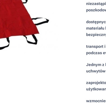
niezastąp
poszkodow
dostępnyc
materiału
bezpieczn
transport 
podczas e
Jednym z 
uchwytów t
zaprojekt
użytkowan
wzmocnieni