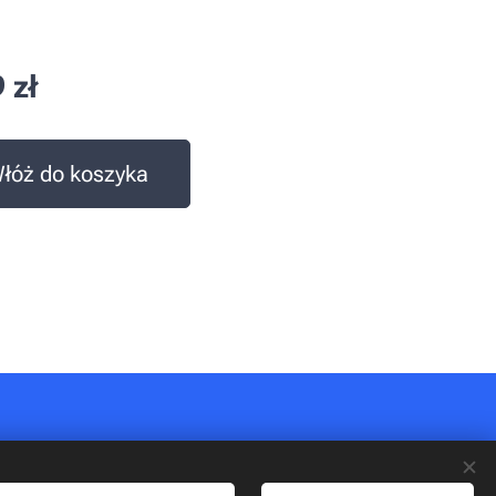
9
zł
łóż do koszyka