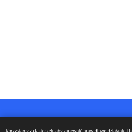
Korzystamy z ciasteczek, aby zapewnić prawidłowe działanie i 