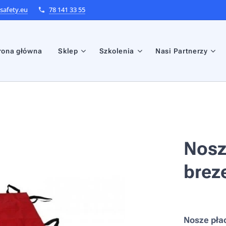
afety.eu
78 141 33 55
rona główna
Sklep
Szkolenia
Nasi Partnerzy
Nosz
brez
Nosze pła