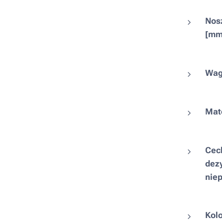
Nosz
[mm
Wag
Mate
Cech
dezy
nie
Kol