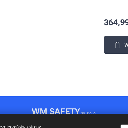
364,9
W
WM SAFETY
sp. z o. o.
Rydułtowy, ul. Jagiellońska 31D
bezpieczeństwo strony