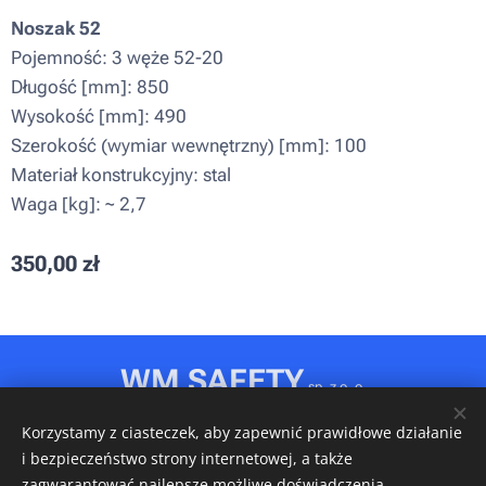
Noszak 52
Pojemność: 3 węże 52-20
Długość [mm]: 850
Wysokość [mm]: 490
Szerokość (wymiar wewnętrzny) [mm]: 100
Materiał konstrukcyjny: stal
Waga [kg]: ~ 2,7
350,00
zł
WM SAFETY
sp. z o. o.
Rydułtowy, ul. Jagiellońska 31D
Korzystamy z ciasteczek, aby zapewnić prawidłowe działanie
NIP: 6472611346 • REGON: 540606150 • KRS: 0001148349
i bezpieczeństwo strony internetowej, a także
Ciasteczka
zagwarantować najlepsze możliwe doświadczenia