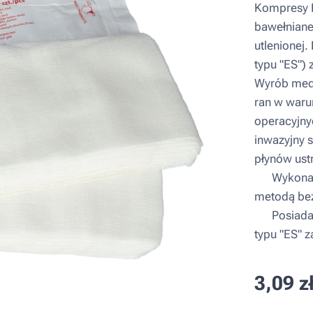
Kompresy K
bawełniane
utlenionej.
typu "ES") 
Wyrób med
ran w waru
operacyjny
inwazyjny 
płynów ust
▪ Wykonany
metodą bez
▪ Posiada 
typu "ES" 
3,09
z