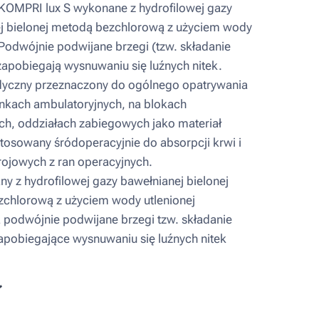
OMPRI lux S wykonane z hydrofilowej gazy
j bielonej metodą bezchlorową z użyciem wody
 Podwójnie podwijane brzegi (tzw. składanie
zapobiegają wysnuwaniu się luźnych nitek.
yczny przeznaczony do ogólnego opatrywania
nkach ambulatoryjnych, na blokach
ch, oddziałach zabiegowych jako materiał
stosowany śródoperacyjnie do absorpcji krwi i
rojowych z ran operacyjnych.
 z hydrofilowej gazy bawełnianej bielonej
chlorową z użyciem wody utlenionej
podwójnie podwijane brzegi tzw. składanie
zapobiegające wysnuwaniu się luźnych nitek
ł