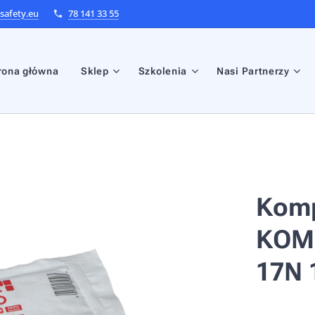
afety.eu
78 141 33 55
rona główna
Sklep
Szkolenia
Nasi Partnerzy
Komp
KOMP
17N 