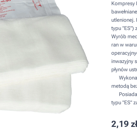
Kompresy K
bawełniane
utlenionej.
typu "ES") 
Wyrób med
ran w waru
operacyjny
inwazyjny 
płynów ust
▪ Wykonany
metodą bez
▪ Posiada 
typu "ES" 
2,19
z