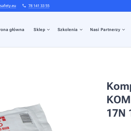
afety.eu
78 141 33 55
rona główna
Sklep
Szkolenia
Nasi Partnerzy
Komp
KOMP
17N 