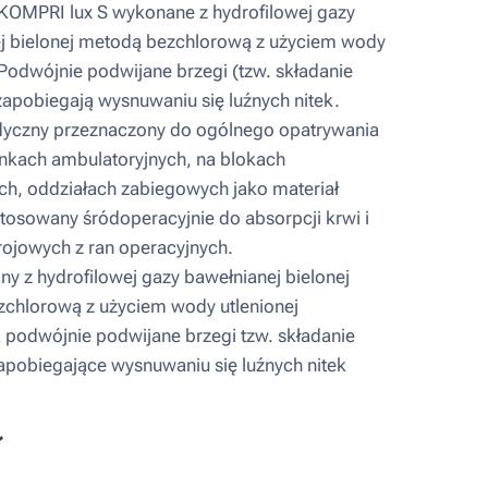
OMPRI lux S wykonane z hydrofilowej gazy
j bielonej metodą bezchlorową z użyciem wody
 Podwójnie podwijane brzegi (tzw. składanie
zapobiegają wysnuwaniu się luźnych nitek.
yczny przeznaczony do ogólnego opatrywania
nkach ambulatoryjnych, na blokach
ch, oddziałach zabiegowych jako materiał
stosowany śródoperacyjnie do absorpcji krwi i
rojowych z ran operacyjnych.
 z hydrofilowej gazy bawełnianej bielonej
chlorową z użyciem wody utlenionej
podwójnie podwijane brzegi tzw. składanie
zapobiegające wysnuwaniu się luźnych nitek
ł