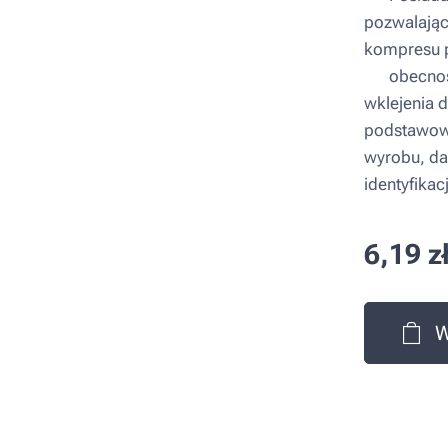
pozwalającą
kompresu 
▪ obecność
wklejenia 
podstawowe
wyrobu, da
identyfikac
6,19
z
W