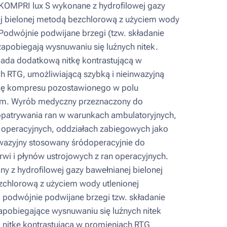
OMPRI lux S wykonane z hydrofilowej gazy
j bielonej metodą bezchlorową z użyciem wody
 Podwójnie podwijane brzegi (tzw. składanie
zapobiegają wysnuwaniu się luźnych nitek.
ada dodatkową nitkę kontrastującą w
h RTG, umożliwiającą szybką i nieinwazyjną
cję kompresu pozostawionego w polu
ym. Wyrób medyczny przeznaczony do
patrywania ran w warunkach ambulatoryjnych,
 operacyjnych, oddziałach zabiegowych jako
nwazyjny stosowany śródoperacyjnie do
rwi i płynów ustrojowych z ran operacyjnych.
 z hydrofilowej gazy bawełnianej bielonej
chlorową z użyciem wody utlenionej
podwójnie podwijane brzegi tzw. składanie
zapobiegające wysnuwaniu się luźnych nitek
nitkę kontrastującą w promieniach RTG