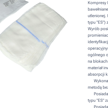
Kompresy K
bawełniane
utlenionej.
typu "ES") 
Wyrób posi
promieniac
identyfika
operacyjn
ogólnego o
na blokach
materiał i
absorpcji k
▪ Wykonany
metodą bez
▪ Posiada 
typu "ES" 
▪ Posiada 