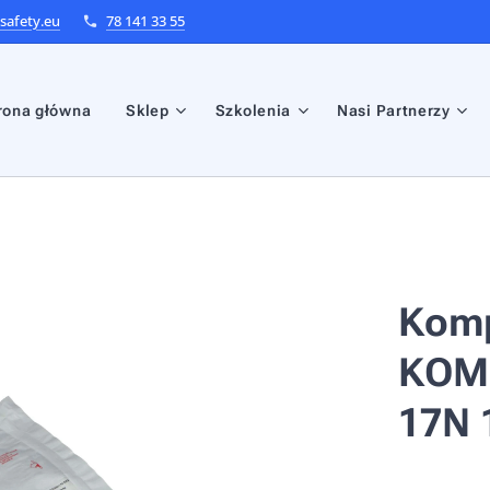
afety.eu
78 141 33 55
rona główna
Sklep
Szkolenia
Nasi Partnerzy
Komp
KOMP
17N 