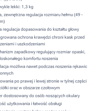
wykle lekki: 1,3 kg
a, zewnętrzna regulacja rozmiaru hełmu (49 -
cm)
a regulacja dopasowania do kształtu głowy
egrowana ochrona krawędzi chroni kask przed
zeniami i uszkodzeniami
anizm zapadkowy regulujący rozmiar opaski,
doskonałego komfortu noszenia
lacja możliwa nawet podczas noszenia rękawic
ronnych
wania po prawej i lewej stronie w tylnej części
iółki oraz w obszarze czołowym
er dostosowany do osób noszących okulary
ość użytkowania i łatwość obsługi