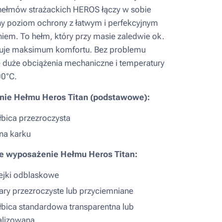
hełmów strażackich HEROS łączy w sobie
 poziom ochrony z łatwym i perfekcyjnym
em. To hełm, który przy masie zaledwie ok.
ruje maksimum komfortu. Bez problemu
 duże obciążenia mechaniczne i temperatury
00°C.
ie Hełmu Heros Titan (podstawowe):
łbica przezroczysta
na karku
e wyposażenie Hełmu Heros Titan:
ejki odblaskowe
ary przezroczyste lub przyciemniane
łbica standardowa transparentna lub
alizowana