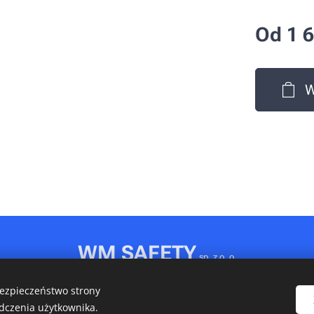
Od
1 
W
WM SAFETY
sp. z o. o.
Rydułtowy, ul. Jagiellońska 31D
bezpieczeństwo strony
NIP: 6472611346 • REGON: 540606150 • KRS: 0001148349
dczenia użytkownika.
Ciasteczka