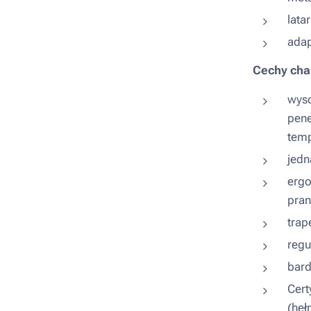
lata
ada
Cechy cha
wyso
pene
temp
jedn
ergo
pran
trap
regu
bard
Cert
(heł