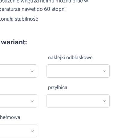
sażenie wnętrza hełmu można prać w
eraturze nawet do 60 stopni
onała stabilność
 wariant:
naklejki odblaskowe
przyłbica
achełmowa