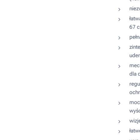
niez
łatw
67 
pełn
zint
uder
mech
dla 
regu
och
moco
wyśc
wizj
łatw