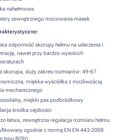
rka nahełmowa
ptery zewnętrznego mocowania masek
rakterystyczne:
ka odporność skorupy hełmu na uderzenia i
trację, nawet przy bardzo wysokich
eraturach
a skorupa, duży zakres rozmiarów: 49-67
nomiczna, miękka wyściółka z możliwością
ia mechanicznego
ezoidalny, miękki pas podbródkowy
lacja środka ciężkości
zo łatwa, zewnętrzna regulacja rozmiaru hełmu
yfikowany zgodnie z normą EN EN 443:2008
m typu B/3b)