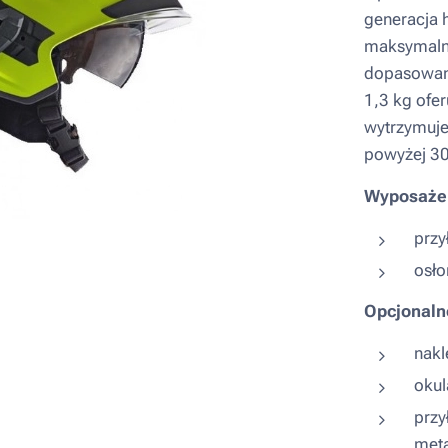
generacja 
maksymalny
dopasowani
1,3 kg ofe
wytrzymuje
powyżej 3
Wyposażen
przy
osło
Opcjonaln
nakl
okul
przy
met