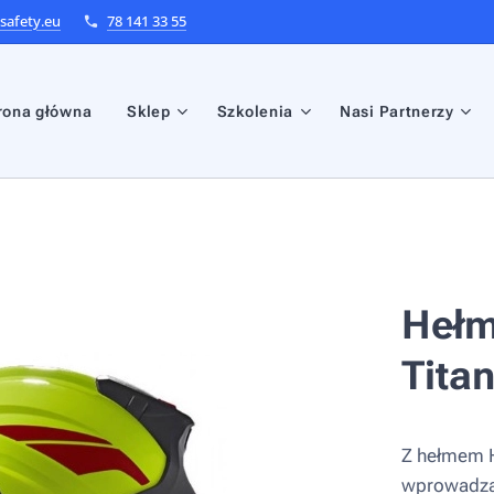
afety.eu
78 141 33 55
rona główna
Sklep
Szkolenia
Nasi Partnerzy
Hełm
Tita
Z hełmem H
wprowadza