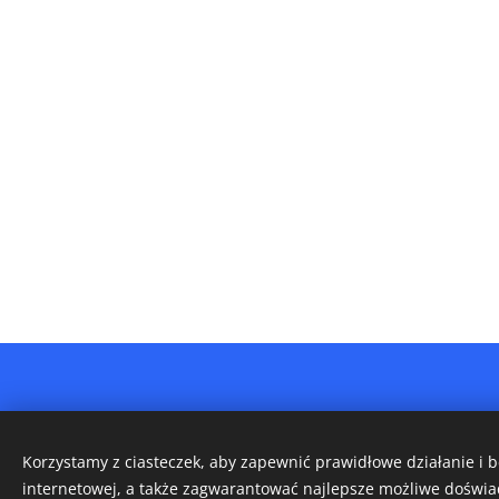
Korzystamy z ciasteczek, aby zapewnić prawidłowe działanie i 
internetowej, a także zagwarantować najlepsze możliwe doświa