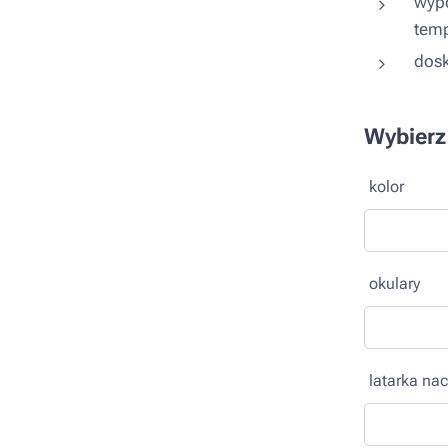
wypo
temp
dosk
Wybierz
kolor
okulary
latarka n