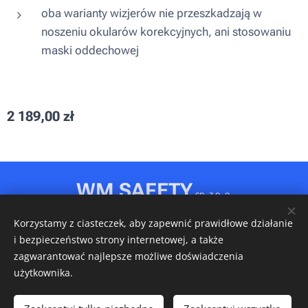
oba warianty wizjerów nie przeszkadzają w
noszeniu okularów korekcyjnych, ani stosowaniu
maski oddechowej
2 189,00
zł
WM SAFETY
sp. z o. o.
Rydułtowy, ul. Jagiellońska 31D
Korzystamy z ciasteczek, aby zapewnić prawidłowe działanie
NIP: 6472611346 • REGON: 540606150 • KRS: 0001148349
i bezpieczeństwo strony internetowej, a także
Ciasteczka
zagwarantować najlepsze możliwe doświadczenia
użytkownika.
Włóż do koszyka