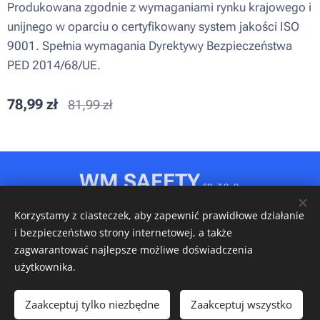
Produkowana zgodnie z wymaganiami rynku krajowego i
unijnego w oparciu o certyfikowany system jakości ISO
9001. Spełnia wymagania Dyrektywy Bezpieczeństwa
PED 2014/68/UE.
78,99
zł
81,99
zł
WM SAFETY
sp. z o. o.
Rydułtowy, ul. Jagiellońska 31D
Korzystamy z ciasteczek, aby zapewnić prawidłowe działanie
NIP: 6472611346 • REGON: 540606150 • KRS: 0001148349
i bezpieczeństwo strony internetowej, a także
Ciasteczka
zagwarantować najlepsze możliwe doświadczenia
użytkownika.
Włóż do koszyka
Zaakceptuj tylko niezbędne
Zaakceptuj wszystko