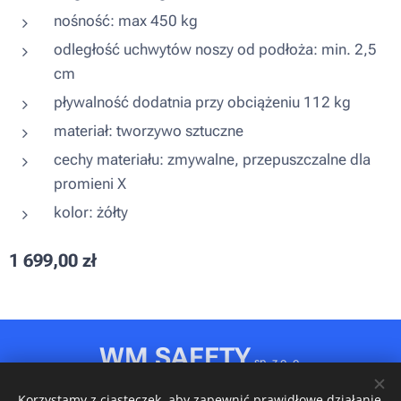
nośność: max 450 kg
odległość uchwytów noszy od podłoża: min. 2,5
cm
pływalność dodatnia przy obciążeniu 112 kg
materiał: tworzywo sztuczne
cechy materiału: zmywalne, przepuszczalne dla
promieni X
kolor: żółty
1 699,00
zł
WM SAFETY
sp. z o. o.
Rydułtowy, ul. Jagiellońska 31D
Korzystamy z ciasteczek, aby zapewnić prawidłowe działanie