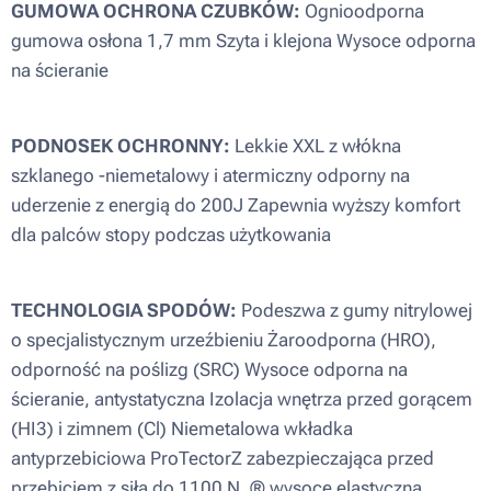
GUMOWA OCHRONA CZUBKÓW:
Ognioodporna
gumowa osłona 1,7 mm Szyta i klejona Wysoce odporna
na ścieranie
PODNOSEK OCHRONNY:
Lekkie XXL z włókna
szklanego -niemetalowy i atermiczny odporny na
uderzenie z energią do 200J Zapewnia wyższy komfort
dla palców stopy podczas użytkowania
TECHNOLOGIA SPODÓW:
Podeszwa z gumy nitrylowej
o specjalistycznym urzeźbieniu Żaroodporna (HRO),
odporność na poślizg (SRC) Wysoce odporna na
ścieranie, antystatyczna Izolacja wnętrza przed gorącem
(HI3) i zimnem (Cl) Niemetalowa wkładka
antyprzebiciowa ProTectorZ zabezpieczająca przed
przebiciem z siłą do 1100 N, ® wysoce elastyczna