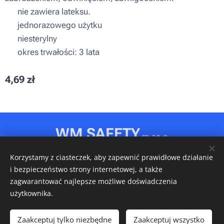
▪ nie zawiera lateksu.
▪ jednorazowego użytku
▪ niesterylny
▪ okres trwałości: 3 lata
4,69
zł
WM SAFETY
sp. z o. o.
Rydułtowy, ul. Jagiellońska 31D
Korzystamy z ciasteczek, aby zapewnić prawidłowe działanie
NIP: 6472611346 • REGON: 540606150 • KRS: 0001148349
i bezpieczeństwo strony internetowej, a także
Ciasteczka
zagwarantować najlepsze możliwe doświadczenia
użytkownika.
Włóż do koszyka
Zaakceptuj tylko niezbędne
Zaakceptuj wszystko