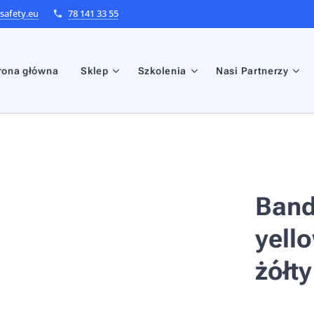
afety.eu
78 141 33 55
rona główna
Sklep
Szkolenia
Nasi Partnerzy
Band
yell
żółty