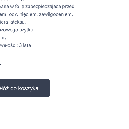
a w folię zabezpieczającą przed
em, odwinięciem, zawilgoceniem.
era lateksu.
zowego użytku
lny
wałości: 3 lata
ł
łóż do koszyka