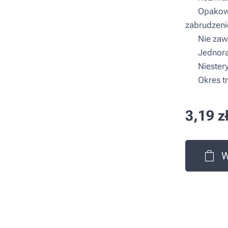
▪ Opakowan
zabrudzeni
▪ Nie zawi
▪ Jednora
▪ Niestery
▪ Okres tr
3,19
z
W