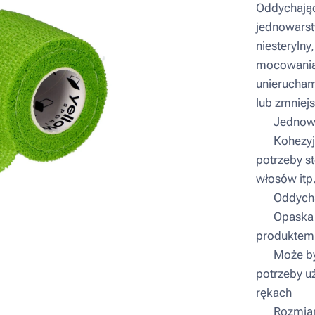
Oddychając
jednowarst
niesteryln
mocowania
unierucham
lub zmniejs
▪ Jednowa
▪ Kohezyjn
potrzeby st
włosów itp
▪ Oddych
▪ Opaska n
produktem
▪ Może być
potrzeby u
rękach
▪ Rozmiar