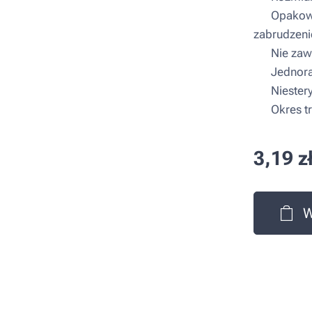
▪ Opakowan
zabrudzeni
▪ Nie zawi
▪ Jednora
▪ Niestery
▪ Okres tr
3,19
z
W