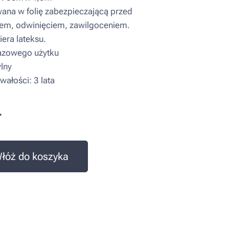
a w folię zabezpieczającą przed
em, odwinięciem, zawilgoceniem.
era lateksu.
zowego użytku
lny
wałości: 3 lata
ł
łóż do koszyka