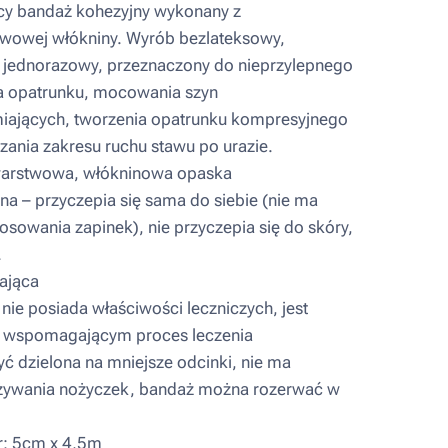
y bandaż kohezyjny wykonany z
wowej włókniny. Wyrób bezlateksowy,
y, jednorazowy, przeznaczony do nieprzylepnego
 opatrunku, mocowania szyn
iających, tworzenia opatrunku kompresyjnego
zania zakresu ruchu stawu po urazie.
rstwowa, włókninowa opaska
a – przyczepia się sama do siebie (nie ma
osowania zapinek), nie przyczepia się do skóry,
.
ająca
ie posiada właściwości leczniczych, jest
 wspomagającym proces leczenia
 dzielona na mniejsze odcinki, nie ma
żywania nożyczek, bandaż można rozerwać w
: 5cm x 4,5m