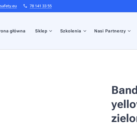
afety.eu
78 141 33 55
rona główna
Sklep
Szkolenia
Nasi Partnerzy
Band
yell
ziel