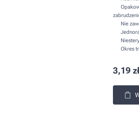
▪ Opakowan
zabrudzeni
▪ Nie zawi
▪ Jednora
▪ Niestery
▪ Okres tr
3,19
z
W