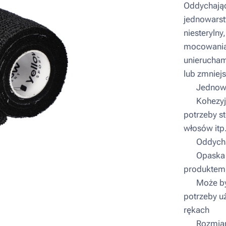
Oddychając
jednowarst
niesteryln
mocowania
unierucham
lub zmniejs
▪ Jednowa
▪ Kohezyjn
potrzeby st
włosów itp
▪ Oddych
▪ Opaska n
produktem
▪ Może być
potrzeby u
rękach
▪ Rozmiar