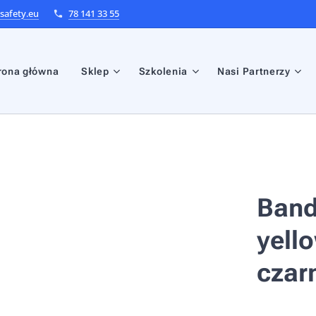
afety.eu
78 141 33 55
rona główna
Sklep
Szkolenia
Nasi Partnerzy
Band
yell
czar