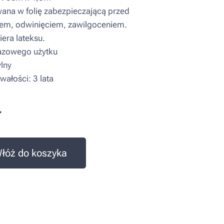
a w folię zabezpieczającą przed
em, odwinięciem, zawilgoceniem.
era lateksu.
zowego użytku
lny
wałości: 3 lata
ł
łóż do koszyka