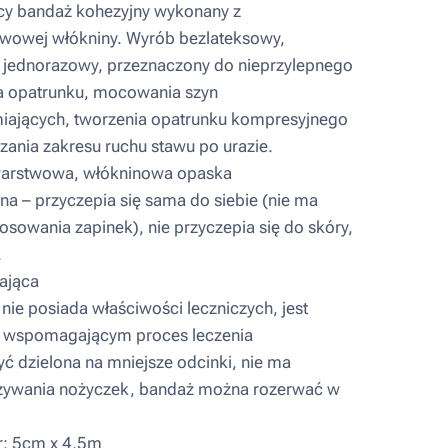
y bandaż kohezyjny wykonany z
wowej włókniny. Wyrób bezlateksowy,
y, jednorazowy, przeznaczony do nieprzylepnego
 opatrunku, mocowania szyn
iających, tworzenia opatrunku kompresyjnego
zania zakresu ruchu stawu po urazie.
rstwowa, włókninowa opaska
a – przyczepia się sama do siebie (nie ma
osowania zapinek), nie przyczepia się do skóry,
.
ająca
ie posiada właściwości leczniczych, jest
 wspomagającym proces leczenia
 dzielona na mniejsze odcinki, nie ma
żywania nożyczek, bandaż można rozerwać w
: 5cm x 4,5m