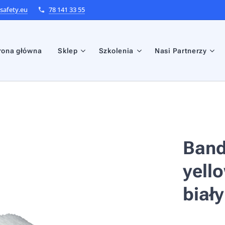
afety.eu
78 141 33 55
rona główna
Sklep
Szkolenia
Nasi Partnerzy
Band
yell
biały