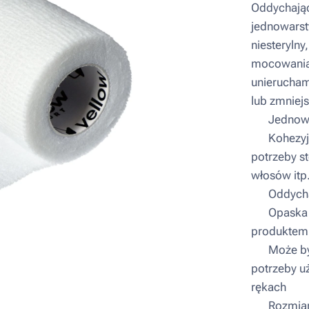
Oddychając
jednowarst
niesteryln
mocowania
unierucham
lub zmniejs
▪ Jednowa
▪ Kohezyjn
potrzeby st
włosów itp
▪ Oddych
▪ Opaska n
produktem
▪ Może być
potrzeby u
rękach
▪ Rozmiar