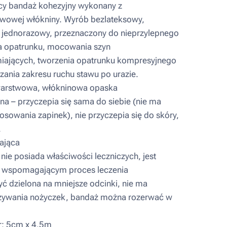
y bandaż kohezyjny wykonany z
wowej włókniny. Wyrób bezlateksowy,
y, jednorazowy, przeznaczony do nieprzylepnego
 opatrunku, mocowania szyn
iających, tworzenia opatrunku kompresyjnego
zania zakresu ruchu stawu po urazie.
rstwowa, włókninowa opaska
a – przyczepia się sama do siebie (nie ma
osowania zapinek), nie przyczepia się do skóry,
.
ająca
ie posiada właściwości leczniczych, jest
 wspomagającym proces leczenia
 dzielona na mniejsze odcinki, nie ma
żywania nożyczek, bandaż można rozerwać w
: 5cm x 4,5m