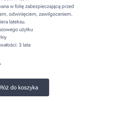
a w folię zabezpieczającą przed
em, odwinięciem, zawilgoceniem.
era lateksu.
zowego użytku
lny
wałości: 3 lata
ł
łóż do koszyka