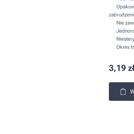
▪ Opakowan
zabrudzeni
▪ Nie zawi
▪ Jednora
▪ Niestery
▪ Okres tr
3,19
z
W